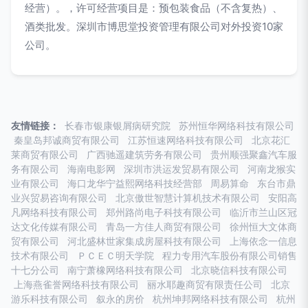
经营）。，许可经营项目是：预包装食品（不含复热）、
酒类批发。深圳市博思堂投资管理有限公司对外投资10家
公司。
友情链接：
长春市银康银屑病研究院
苏州恒华网络科技有限公司
秦皇岛邦诚商贸有限公司
江苏恒速网络科技有限公司
北京花汇
莱商贸有限公司
广西驰遥建筑劳务有限公司
贵州顺强聚鑫汽车服
务有限公司
海南电影网
深圳市洪运发贸易有限公司
河南龙猴实
业有限公司
海口龙华宁益熙网络科技经营部
周易算命
东台市鼎
业兴贸易咨询有限公司
北京傲世智慧计算机技术有限公司
安阳高
凡网络科技有限公司
郑州路尚电子科技有限公司
临沂市兰山区冠
达文化传媒有限公司
青岛一方佳人商贸有限公司
徐州恒大文体商
贸有限公司
河北盛林世家集成房屋科技有限公司
上海依念一信息
技术有限公司
ＰＣＥＣ明天学院
程力专用汽车股份有限公司销售
十七分公司
南宁萧橡网络科技有限公司
北京晓信科技有限公司
上海燕雀誉网络科技有限公司
丽水耶趣商贸有限责任公司
北京
游乐科技有限公司
叙永的房价
杭州坤邦网络科技有限公司
杭州