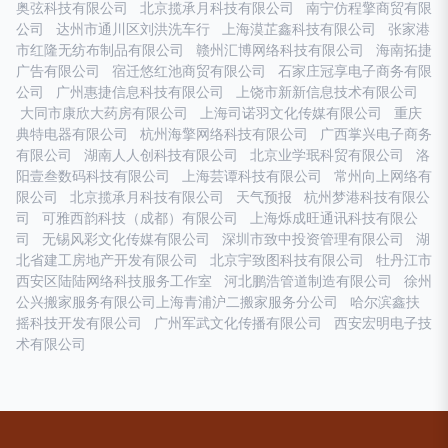
奥弦科技有限公司
北京揽承月科技有限公司
南宁仿程擎商贸有限
公司
达州市通川区刘洪洗车行
上海漠芷鑫科技有限公司
张家港
市红隆无纺布制品有限公司
赣州汇博网络科技有限公司
海南拓捷
广告有限公司
宿迁悠红池商贸有限公司
石家庄冠享电子商务有限
公司
广州惠捷信息科技有限公司
上饶市新新信息技术有限公司
大同市康欣大药房有限公司
上海司诺羽文化传媒有限公司
重庆
典特电器有限公司
杭州海擎网络科技有限公司
广西掌兴电子商务
有限公司
湖南人人创科技有限公司
北京业学珉科贸有限公司
洛
阳壹叁数码科技有限公司
上海芸谭科技有限公司
常州向上网络有
限公司
北京揽承月科技有限公司
天气预报
杭州梦港科技有限公
司
可雅西韵科技（成都）有限公司
上海烁成旺通讯科技有限公
司
无锡风彩文化传媒有限公司
深圳市致中投资管理有限公司
湖
北省建工房地产开发有限公司
北京宇致图科技有限公司
牡丹江市
西安区陆陆网络科技服务工作室
河北鹏浩管道制造有限公司
徐州
公兴搬家服务有限公司上海青浦沪二搬家服务分公司
哈尔滨鑫扶
摇科技开发有限公司
广州军武文化传播有限公司
西安宏明电子技
术有限公司